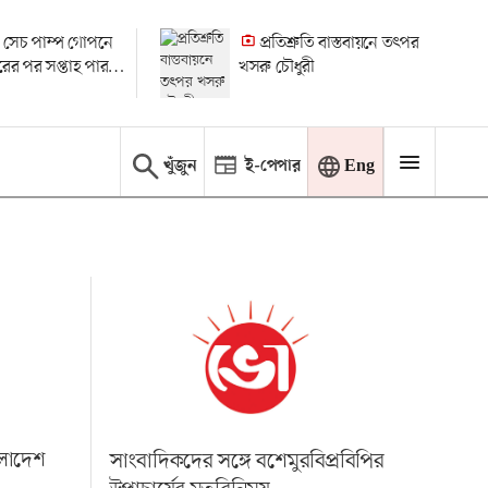
 সেচ পাম্প গোপনে
প্রতিশ্রুতি বাস্তবায়নে তৎপর
ধারের পর সপ্তাহ পার
খসরু চৌধুরী
 মামলা
খুঁজুন
ই-পেপার
Eng
ংলাদেশ
সাংবাদিকদের সঙ্গে বশেমুরবিপ্রবিপির