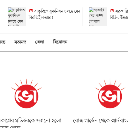
বাকৃবিতে বৃক্ষনিধন চলছে যেন
সরকারি
বিরতিহীনভাবে!
বিক্রি, উদ্
হলেও হয়নি
িজ্য
মতামত
খেলা
বিনোদন
কাণ্ডের মতিউরকে সরানো হলো
রোজ গার্ডেন থেকে স্মার্ট বা