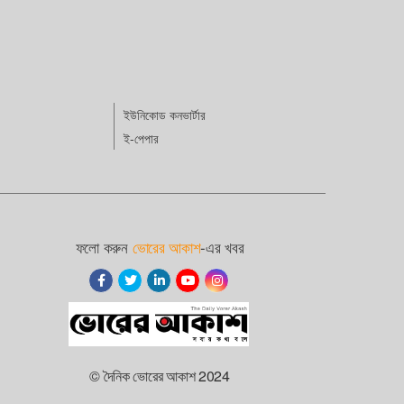
ী হয়েছে।
 মহান
িন কাজ।
ার্থের কারণেই
 থাকা অনেক
্তু কিছু
ইউনিকোড কনভার্টার
লকে এগিয়ে
ই-পেপার
তু জড়োও
ের মহিমায়
স্বাধীনতার
ের
্ব
ফলো করুন
ভোরের আকাশ
-এর খবর
 অংশের
নকি
পাশাপাশি
তে পারেনি
 বিশ্ব
মানুষ,
মুজিবর
© দৈনিক ভোরের আকাশ 2024
্য দিয়ে