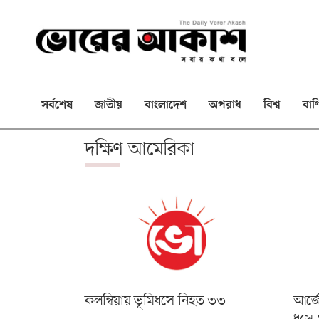
ই-
পেপার
প্রচ্ছদ
সর্বশেষ
জাতীয়
বাংলাদেশ
অপরাধ
বিশ্ব
বাণ
বাংলাদেশ
দক্ষিণ আমেরিকা
রাজনীতি
দেশজুড়ে
বিশ্বজুড়ে
বাণিজ্য
খেলা
বিনোদন
কলম্বিয়ায় ভূমিধসে নিহত ৩৩
আর্জে