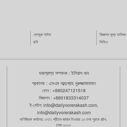
িলেন।আন্তর্জাতিক গণমাধ্যম বিবিসি ও আল-জজিরার প্রতিবেদনে এ তথ্য
েছে।এর আগে, গত বছর কট্টর দক্ষিণপন্থি বোলসোনারোকে হারিয়ে ব্রাজিলে
ায় আসেন বামপন্থি লুইজ ইনাসিও লুলা ডা সিলভা। দেশের প্রশাসনিক
োয় এই হামালার জন্য তিনি সাবেক প্রেসিডেন্টকেই দায়ী করেছেন।
শি নিরাপত্তা বিষয়েও অসন্তোষ প্রকাশ করেছেন লুলা।
ফেসবুক লাইভ
বিজ্ঞাপন মূল্য তালিকা
ছবি
ভিডিও
ভারপ্রাপ্ত সম্পাদক : ইলিয়াস খান
প্রকাশক : এসএম আব্দুল্যাহ নুরুজ্জামানামান
ফোন :
+880247121518
বিজ্ঞাপন :
+8801833314037
ই-মেইল:
info@dailyvorerakash.com
,
info@dailyvorerakash.com
বাণিজ্যিক কার্যালয়: ৩৭/২ প্রীতম জামান টাওয়ার ১৩ তলা পুরানা পল্টন,
ঢাকা-১০০০