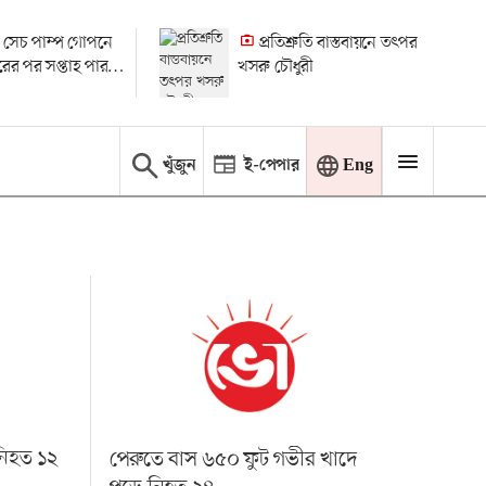
 সেচ পাম্প গোপনে
প্রতিশ্রুতি বাস্তবায়নে তৎপর
ধারের পর সপ্তাহ পার
খসরু চৌধুরী
 মামলা
খুঁজুন
ই-পেপার
Eng
 নিহত ১২
পেরুতে বাস ৬৫০ ফুট গভীর খাদে