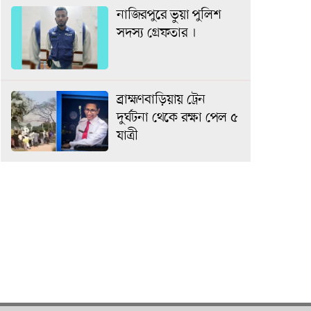
এ সময়
নাজিরপুরে ভুয়া পুলিশ
আগে গত
সদস্য গ্রেফতার ।
্রদেশে অন্য
ে ১৪ জন
রা।
ব্রাহ্মণবাড়িয়ায় ট্রেন
দুর্ঘটনা থেকে রক্ষা পেল ৫
যাত্রী