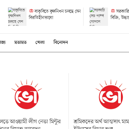
বাকৃবিতে বৃক্ষনিধন চলছে যেন
সরকারি
বিরতিহীনভাবে!
বিক্রি, উদ্
হলেও হয়নি
িজ্য
মতামত
খেলা
বিনোদন
তে আওয়ামী লীগ নেতা মিন্টুর
শ্রমিকদের অর্থ আত্মসাৎ মা