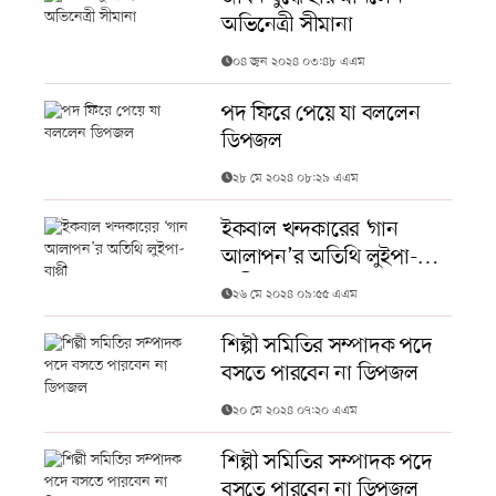
অভিনেত্রী সীমানা
০৪ জুন ২০২৪ ০৩:৪৮ এএম
পদ ফিরে পেয়ে যা বললেন
ডিপজল
২৮ মে ২০২৪ ০৮:২৯ এএম
ইকবাল খন্দকারের ‘গান
আলাপন’র অতিথি লুইপা-
বাপ্পী
২৬ মে ২০২৪ ০৯:৫৫ এএম
শিল্পী সমিতির সম্পাদক পদে
বসতে পারবেন না ডিপজল
২০ মে ২০২৪ ০৭:২০ এএম
শিল্পী সমিতির সম্পাদক পদে
বসতে পারবেন না ডিপজল