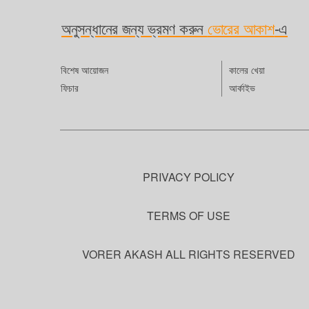
প্রশাস
মিশনে
প্রশংসা
উঠতে 
সম্পূর
বলেন, ক
বাচ্চা
অনুসন্ধানের জন্য ভ্রমণ করুন
ভোরের আকাশ
-এ
প্রোগ্
অধিকা
বলেন,
এগিয়ে 
গিয়েছি
ব্র্যা
করতে 
সহিংসত
তুলতে 
অসুস্
মুজিব
নারীদের
তুলতে 
দিয়েছ
বিশেষ আয়োজন
কালের খেয়া
অর্থনৈ
সহযোগ
সন্তান
থাকাত
বেশ পি
ফিচার
আর্কাইভ
অর্থন
সংসদ 
পরিস্ক
গড়ে ওঠ
বিড়লা’
ইসলাম
কখনও 
করেন 
চেম্বা
খীসা, 
মাতৃত
ন্যাশন
ইসলাম।
সন্তা
কংগ্র
ছাত্রী
সিনেটে
নিবন্ধ
PRIVACY POLICY
প্রেসি
স্পিকা
TERMS OF USE
VORER AKASH ALL RIGHTS RESERVED