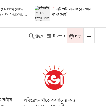
 সেচ পাম্প গোপনে
প্রতিশ্রুতি বাস্তবায়নে তৎপর
ধারের পর সপ্তাহ পার
খসরু চৌধুরী
 মামলা
খুঁজুন
ই-পেপার
Eng
র নারীর
এভিয়েশন খাতে অবদানের জন্য