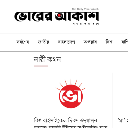
ই-
পেপার
প্রচ্ছদ
সর্বশেষ
জাতীয়
বাংলাদেশ
অপরাধ
বিশ্ব
বাণ
বাংলাদেশ
নারী কথন
রাজনীতি
দেশজুড়ে
বিশ্বজুড়ে
বাণিজ্য
খেলা
বিনোদন
বিশ্ব বাইসাইকেল দিবস উদযাপন
‘মা’ 