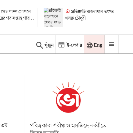
 সেচ পাম্প গোপনে
প্রতিশ্রুতি বাস্তবায়নে তৎপর
ধারের পর সপ্তাহ পার
খসরু চৌধুরী
 মামলা
খুঁজুন
ই-পেপার
Eng
 ৩য়
পবিত্র কাবা শরীফ ও মসজিদে নববীতে