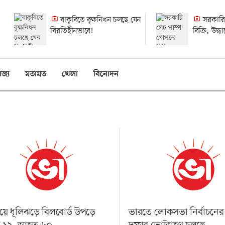
বাকৃবিতে বৃক্ষনিধন চলছে যেন
সরকারি
বিরতিহীনভাবে!
বিক্রি, উদ্
হলেও হয়নি
িজ্য
মতামত
খেলা
বিনোদন
াইয়ে ধূলিঝড়ে বিলবোর্ড উপড়ে
ভারতে লোকসভা নির্বাচনের