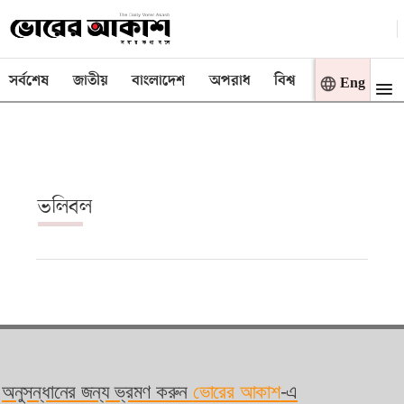
ই-
সর্বশেষ
জাতীয়
বাংলাদেশ
অপরাধ
বিশ্ব
বাণিজ্য
মত
Eng
পেপার
প্রচ্ছদ
বাংলাদেশ
রাজনীতি
ভলিবল
দেশজুড়ে
বিশ্বজুড়ে
বাণিজ্য
খেলা
বিনোদন
অনুসন্ধানের জন্য ভ্রমণ করুন
ভোরের আকাশ
-এ