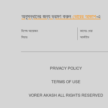
বিশ্বব
সেসব ন
বাংলাদ
ডলারে
ছিল, 
সোসাইট
বাংলা
আন্তর
আমেরিক
অনুসন্ধানের জন্য ভ্রমণ করুন
ভোরের আকাশ
-এ
অ্যাসো
অব মিশ
নেতারা 
বিশ্বব
থেকে প
বিশেষ আয়োজন
কালের খেয়া
জরুরি 
ফিচার
আর্কাইভ
লক্ষ্য
সরবরা
প্রতিষ্
থেকে। 
এবং ঢা
হয়েছে 
PRIVACY POLICY
TERMS OF USE
VORER AKASH ALL RIGHTS RESERVED