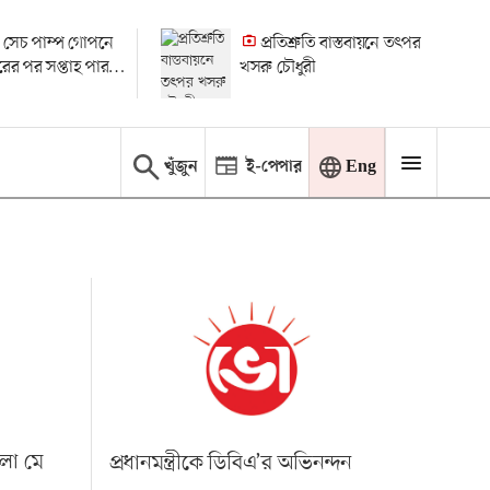
 সেচ পাম্প গোপনে
প্রতিশ্রুতি বাস্তবায়নে তৎপর
ধারের পর সপ্তাহ পার
খসরু চৌধুরী
 মামলা
খুঁজুন
ই-পেপার
Eng
এলো মে
প্রধানমন্ত্রীকে ডিবিএ’র অভিনন্দন