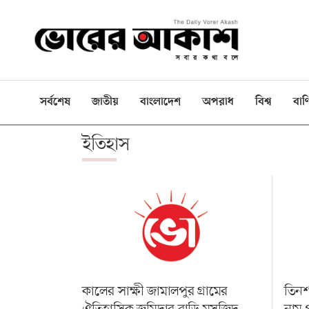
ই-
পেপার
প্রচ্ছদ
সর্বশেষ
জাতীয়
বাংলাদেশ
অপরাধ
বিশ্ব
বাণ
বাংলাদেশ
ইতিহাস
রাজনীতি
দেশজুড়ে
বিশ্বজুড়ে
বাণিজ্য
খেলা
বিনোদন
কালের সাক্ষী জামালপুর গ্রামের
তিনশ