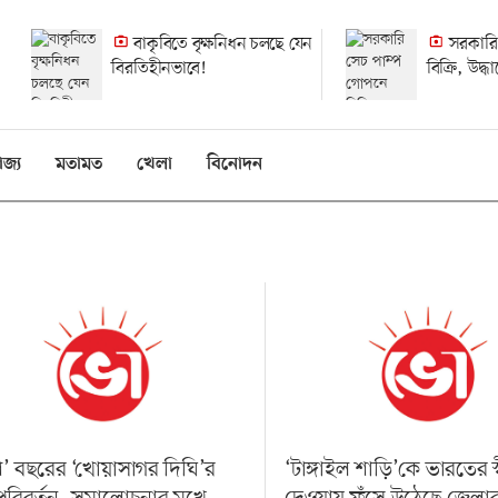
বাকৃবিতে বৃক্ষনিধন চলছে যেন
সরকারি
বিরতিহীনভাবে!
বিক্রি, উদ্
হলেও হয়নি
িজ্য
মতামত
খেলা
বিনোদন
’ বছরের ‘খোয়াসাগর দিঘি’র
‘টাঙ্গাইল শাড়ি’কে ভারতের স্