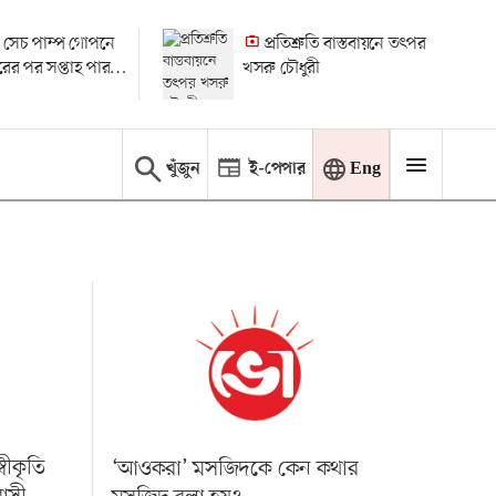
 সেচ পাম্প গোপনে
প্রতিশ্রুতি বাস্তবায়নে তৎপর
ধারের পর সপ্তাহ পার
খসরু চৌধুরী
 মামলা
খুঁজুন
ই-পেপার
Eng
বীকৃতি
‘আওকরা’ মসজিদকে কেন কথার