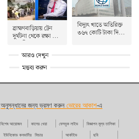
বিদ্যুৎ খাতে অতিরিক্ত
ব্রাহ্মণবাড়িয়ায় ট্রেন
৩৬৭ কোটি টাকা দিচ্ছে
দুর্ঘটনা থেকে রক্ষা পেল
বিশ্বব্যাংক
৫ যাত্রী
আরও দেখুন
মন্তব্য করুন
অনুসন্ধানের জন্য ভ্রমণ করুন
ভোরের আকাশ
-এ
বিশেষ আয়োজন
কালের খেয়া
ফেসবুক লাইভ
বিজ্ঞাপন মূল্য তালিকা
ইউনিকোড কনভার্টার
ফিচার
আর্কাইভ
ছবি