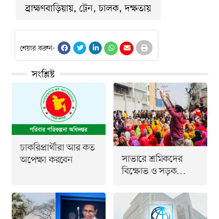
ব্রাহ্মণবাড়িয়ায়, ট্রেন, চালক, দক্ষতায়
শেয়ার করুন-
সংশ্লিষ্ট
চাকরিপ্রার্থীরা আর কত
সাভারে শ্রমিকদের
অপেক্ষা করবেন
বিক্ষোভ ও সড়ক
অবরোধে