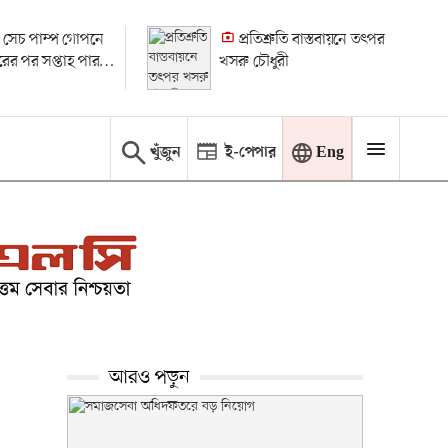
 সেচ পাম্প গোপনে
প্রতিশ্রুতি বাস্তবায়নে তৎপর
ধারের পর সপ্তাহ পার
খসরু চৌধুরী
 মামলা
খুঁজুন
ই-পেপার
Eng
আরও পড়ুন