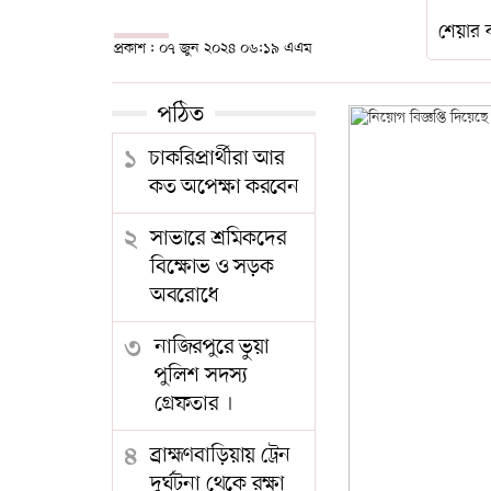
মতামত
শেয়ার 
প্রকাশ : ০৭ জুন ২০২৪ ০৬:১৯ এএম
চাকরি
ফিচার
পঠিত
চট্টগ্রাম
চাকরিপ্রার্থীরা আর
১
ভিডিও
কত অপেক্ষা করবেন
সকল
সাভারে শ্রমিকদের
২
বিভাগ
বিক্ষোভ ও সড়ক
অবরোধে
ছবি
নাজিরপুরে ভুয়া
৩
পুলিশ সদস্য
ভিডিও
গ্রেফতার ।
ব্রাহ্মণবাড়িয়ায় ট্রেন
৪
লেখক
দুর্ঘটনা থেকে রক্ষা